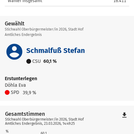
Wähler insgesamt
16.411
Gewählt
Stichwahl Oberbürgermeister/in 2026, Stadt Hof
Amtliches Endergebnis
account_circle
Schmalfuß Stefan
CSU
60,1 %
Erstunterlegen
Döhla Eva
SPD
39,9 %
Gesamtstimmen
file_download
Stichwahl Oberbürgermeister/in 2026, Stadt Hof
Amtliches Endergebnis, 23.03.2026, 14:49:25
%
60,1