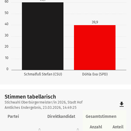
60
50
39,9
40
30
20
10
0
Schmalfuß Stefan (CSU)
Döhla Eva (SPD)
Stimmen tabellarisch
Stimmen
Stichwahl Oberbürgermeister/in 2026, Stadt Hof
file_download
tabellarisch
Amtliches Endergebnis, 23.03.2026, 14:49:25
Partei
Direktkandidat
Gesamtstimmen
Anzahl
Anteil