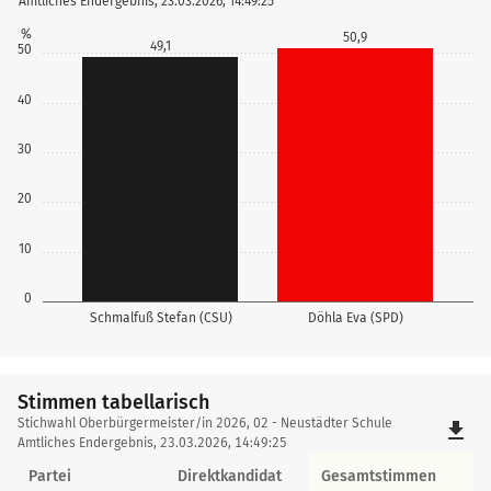
Amtliches Endergebnis, 23.03.2026, 14:49:25
%
50,9
49,1
50
40
30
20
10
0
Schmalfuß Stefan (CSU)
Döhla Eva (SPD)
Stimmen tabellarisch
Stimmen
Stichwahl Oberbürgermeister/in 2026, 02 - Neustädter Schule
file_download
tabellarisch
Amtliches Endergebnis, 23.03.2026, 14:49:25
Partei
Direktkandidat
Gesamtstimmen