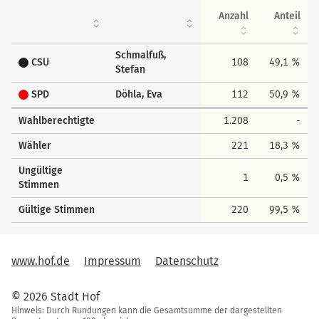
Anzahl
Anteil
Schmalfuß,
CSU
108
49,1 %
Stefan
SPD
Döhla, Eva
112
50,9 %
Wahlberechtigte
1.208
-
Wähler
221
18,3 %
Ungültige
1
0,5 %
Stimmen
Gültige Stimmen
220
99,5 %
www.hof.de
Impressum
Datenschutz
© 2026 Stadt Hof
Hinweis: Durch Rundungen kann die Gesamtsumme der dargestellten