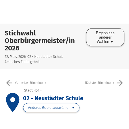
Stichwahl
Ergebnisse
anderer
Oberbürgermeister/in
Wahlen
2026
22. März 2026, 02 - Neustädter Schule
Amtliches Endergebnis
arrow_back
arrow_forward
Vorheriger Stimmbezirk
Nächster Stimmbezirk
Stadt Hof
place
02 - Neustädter Schule
Anderes Gebiet auswählen