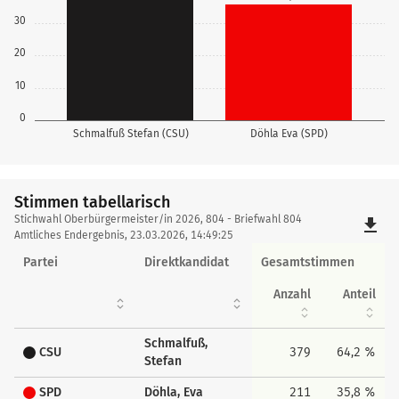
30
20
10
0
Schmalfuß Stefan (CSU)
Döhla Eva (SPD)
Stimmen tabellarisch
Stimmen
Stichwahl Oberbürgermeister/in 2026, 804 - Briefwahl 804
file_download
tabellarisch
Amtliches Endergebnis, 23.03.2026, 14:49:25
Partei
Direktkandidat
Gesamtstimmen
Anzahl
Anteil
Schmalfuß,
CSU
379
64,2 %
Stefan
SPD
Döhla, Eva
211
35,8 %