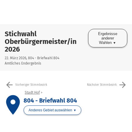
Stichwahl
Ergebnisse
anderer
Oberbürgermeister/in
Wahlen
2026
22. März 2026, 804 - Briefwahl 804
Amtliches Endergebnis
arrow_back
arrow_forward
Vorheriger Stimmbezirk
Nächster Stimmbezirk
Stadt Hof
place
804 - Briefwahl 804
Anderes Gebiet auswählen