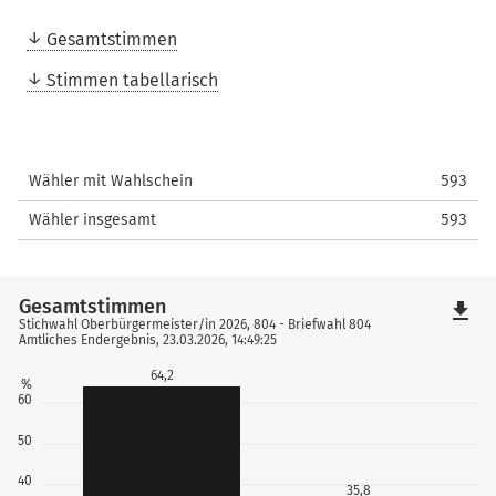
Gesamtstimmen
Stimmen tabellarisch
Wähler mit Wahlschein
593
Wähler insgesamt
593
Gesamtstimmen
file_download
Stichwahl Oberbürgermeister/in 2026, 804 - Briefwahl 804
Amtliches Endergebnis, 23.03.2026, 14:49:25
64,2
%
60
50
40
35,8