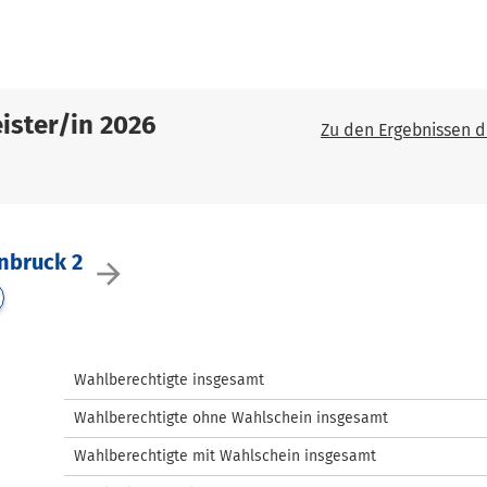
ister/in 2026
Zu den Ergebnissen 
nbruck 2
arrow_forward
Wahlberechtigte insgesamt
Wahlberechtigte ohne Wahlschein insgesamt
Wahlberechtigte mit Wahlschein insgesamt