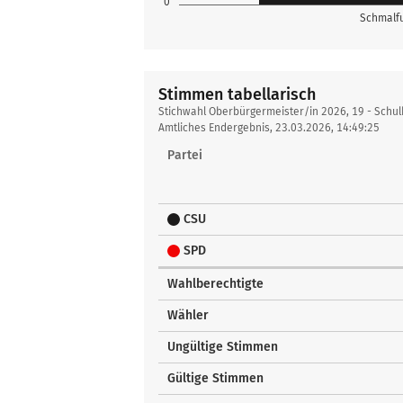
0
Schmalfu
Stimmen tabellarisch
Stimmen
Stichwahl Oberbürgermeister/in 2026, 19 - Schu
tabellarisch
Amtliches Endergebnis, 23.03.2026, 14:49:25
Partei
CSU
SPD
Wahlberechtigte
Wähler
Ungültige Stimmen
Gültige Stimmen