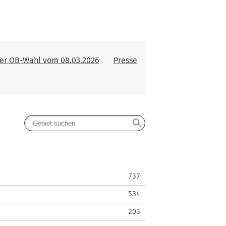
der OB-Wahl vom 08.03.2026
Presse
search
737
534
203