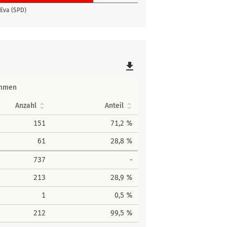
Eva (SPD)
file_download
immen
Anzahl
Anteil
151
71,2 %
61
28,8 %
737
-
213
28,9 %
1
0,5 %
212
99,5 %