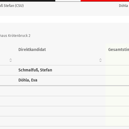
ß Stefan (CSU)
Döhla 
lhaus Krötenbruck 2
Direktkandidat
Gesamtst
Schmalfuß, Stefan
Döhla, Eva