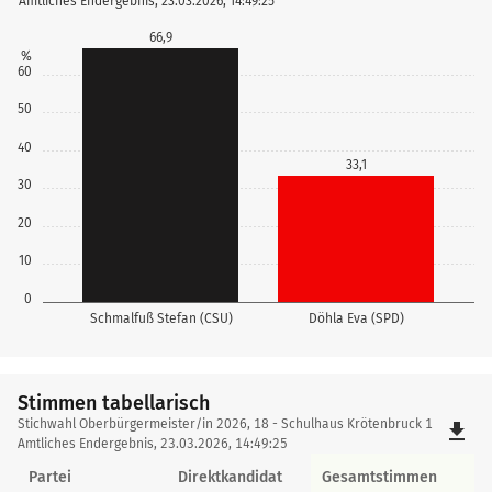
Amtliches Endergebnis, 23.03.2026, 14:49:25
66,9
%
60
50
40
33,1
30
20
10
0
Schmalfuß Stefan (CSU)
Döhla Eva (SPD)
Stimmen tabellarisch
Stimmen
Stichwahl Oberbürgermeister/in 2026, 18 - Schulhaus Krötenbruck 1
file_download
tabellarisch
Amtliches Endergebnis, 23.03.2026, 14:49:25
Partei
Direktkandidat
Gesamtstimmen