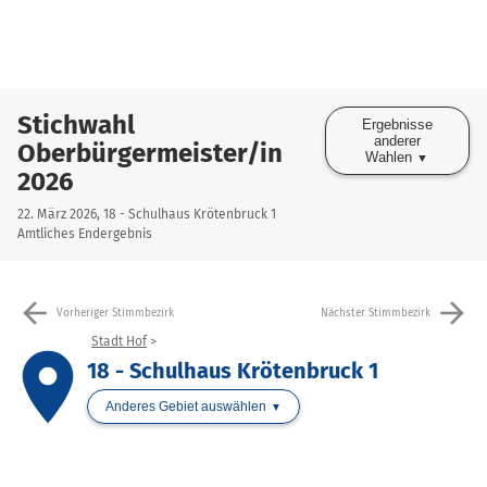
Stichwahl
Ergebnisse
anderer
Oberbürgermeister/in
Wahlen
2026
22. März 2026, 18 - Schulhaus Krötenbruck 1
Amtliches Endergebnis
arrow_back
arrow_forward
Vorheriger Stimmbezirk
Nächster Stimmbezirk
Stadt Hof
place
18 - Schulhaus Krötenbruck 1
Anderes Gebiet auswählen