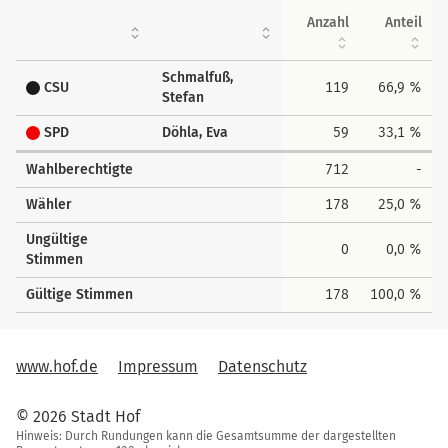
Anzahl
Anteil
Schmalfuß,
CSU
119
66,9 %
Stefan
SPD
Döhla, Eva
59
33,1 %
Wahlberechtigte
712
-
Wähler
178
25,0 %
Ungültige
0
0,0 %
Stimmen
Gültige Stimmen
178
100,0 %
www.hof.de
Impressum
Datenschutz
© 2026 Stadt Hof
Hinweis: Durch Rundungen kann die Gesamtsumme der dargestellten