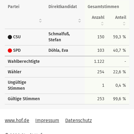
Partei
Direktkandidat
Gesamtstimmen
Anzahl
Anteil
Schmalfuß,
CSU
150
59,3 %
Stefan
SPD
Döhla, Eva
103
40,7 %
Wahlberechtigte
1.122
-
Wähler
254
22,6 %
Ungültige
1
0,4 %
Stimmen
Gültige Stimmen
253
99,6 %
www.hof.de
Impressum
Datenschutz