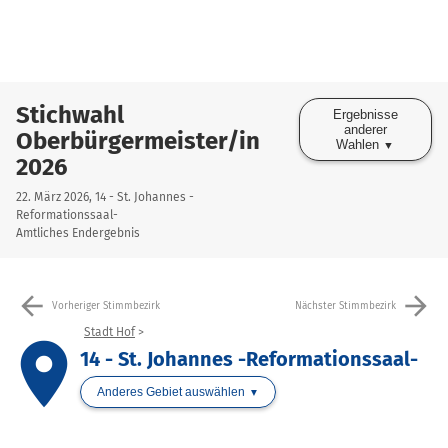
Stichwahl
Ergebnisse
anderer
Oberbürgermeister/in
Wahlen
2026
22. März 2026, 14 - St. Johannes -
Reformationssaal-
Amtliches Endergebnis
arrow_back
arrow_forward
Vorheriger Stimmbezirk
Nächster Stimmbezirk
Stadt Hof
place
14 - St. Johannes -Reformationssaal-
Anderes Gebiet auswählen