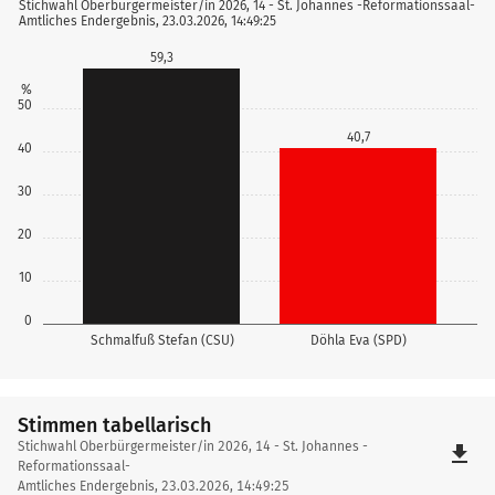
Stichwahl Oberbürgermeister/in 2026, 14 - St. Johannes -Reformationssaal-
Amtliches Endergebnis, 23.03.2026, 14:49:25
59,3
%
50
40,7
40
30
20
10
0
Schmalfuß Stefan (CSU)
Döhla Eva (SPD)
Stimmen tabellarisch
Stimmen
Stichwahl Oberbürgermeister/in 2026, 14 - St. Johannes -
file_download
tabellarisch
Reformationssaal-
Amtliches Endergebnis, 23.03.2026, 14:49:25