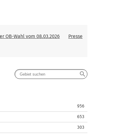
der OB-Wahl vom 08.03.2026
Presse
search
956
653
303