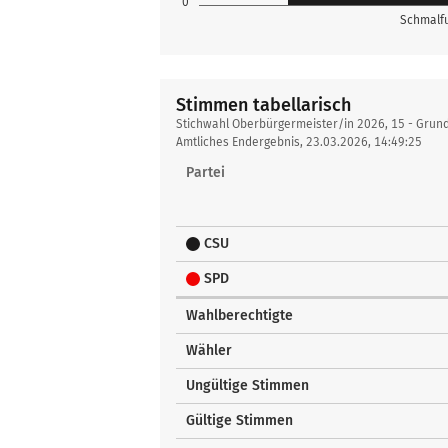
0
Schmalfu
Stimmen tabellarisch
Stimmen
Stichwahl Oberbürgermeister/in 2026, 15 - Grun
tabellarisch
Amtliches Endergebnis, 23.03.2026, 14:49:25
Partei
CSU
SPD
Wahlberechtigte
Wähler
Ungültige Stimmen
Gültige Stimmen