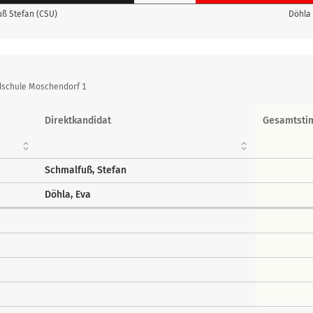
ß Stefan (CSU)
Döhla 
dschule Moschendorf 1
Direktkandidat
Gesamtst
Schmalfuß, Stefan
Döhla, Eva