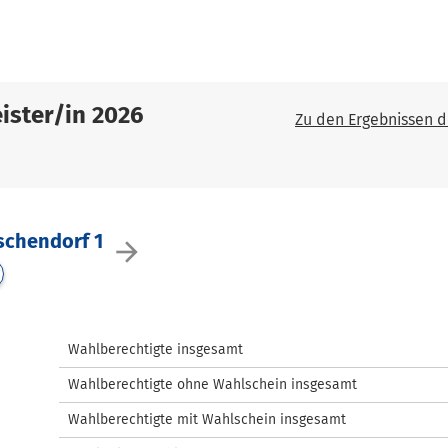
ister/in 2026
Zu den Ergebnissen 
schendorf 1
arrow_forward
Wahlberechtigte insgesamt
Wahlberechtigte ohne Wahlschein insgesamt
Wahlberechtigte mit Wahlschein insgesamt