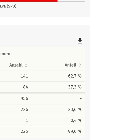
Eva (SPD)
file_download
immen
Anzahl
Anteil
141
62,7 %
84
37,3 %
956
-
226
23,6 %
1
0,4 %
225
99,6 %