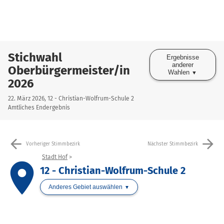
Stichwahl
Ergebnisse
anderer
Oberbürgermeister/in
Wahlen
2026
22. März 2026, 12 - Christian-Wolfrum-Schule 2
Amtliches Endergebnis
arrow_back
arrow_forward
Vorheriger Stimmbezirk
Nächster Stimmbezirk
Stadt Hof
place
12 - Christian-Wolfrum-Schule 2
Anderes Gebiet auswählen