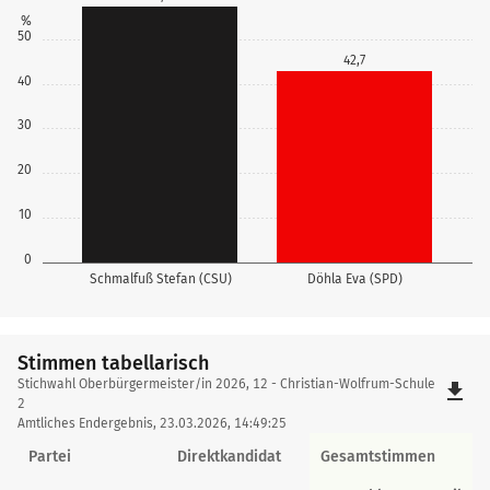
%
50
42,7
40
30
20
10
0
Schmalfuß Stefan (CSU)
Döhla Eva (SPD)
Stimmen tabellarisch
Stimmen
Stichwahl Oberbürgermeister/in 2026, 12 - Christian-Wolfrum-Schule
file_download
tabellarisch
2
Amtliches Endergebnis, 23.03.2026, 14:49:25
Partei
Direktkandidat
Gesamtstimmen