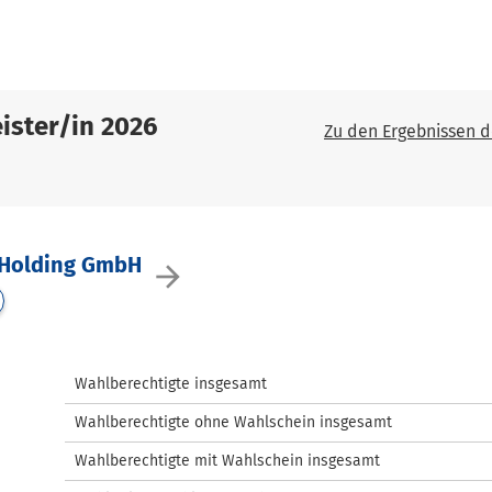
ister/in 2026
Zu den Ergebnissen 
 Holding GmbH
arrow_forward
Wahlberechtigte insgesamt
Wahlberechtigte ohne Wahlschein insgesamt
Wahlberechtigte mit Wahlschein insgesamt