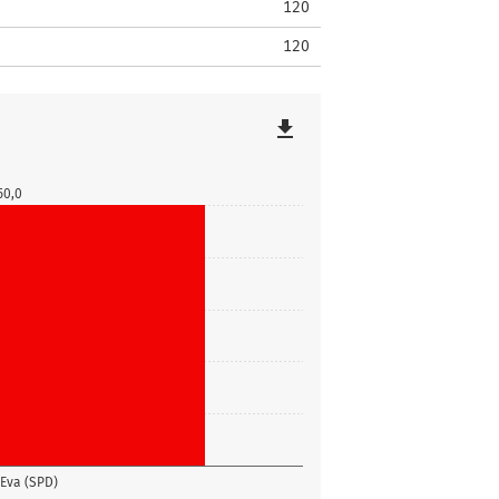
120
120
file_download
50,0
Eva (SPD)