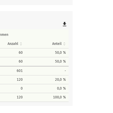
file_download
immen
Anzahl
Anteil
60
50,0 %
60
50,0 %
601
-
120
20,0 %
0
0,0 %
120
100,0 %