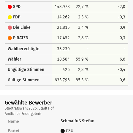
SPD
143.978
22,7 %
-2,0
FDP
14.262
2,3 %
-0,3
Die Linke
21.815
3,4 %
0,9
PIRATEN
17.452
2,8 %
0,3
Wahlberechtigte
33.230
-
-
Wähler
18.584
55,9 %
6,6
Ungültige Stimmen
426
2,3 %
-0,4
Gültige Stimmen
633.796
85,3 %
0,6
Gewählte Bewerber
Gewählte
Stadtratswahl 2026, Stadt Hof
Bewerber
Amtliches Endergebnis
Schmalfuß Stefan
Name
Partei
CSU