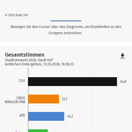
© 2026 Stadt Hof
Bewegen Sie den Cursor über das Diagramm, um Einzelheiten zu den
Gruppen anzusehen.
Gesamtstimmen
file_download
Stadtratswahl 2026, Stadt Hof
Amtliches Endergebnis, 12.03.2026, 16:38:23
CSU
34,8
FREIE
12,1
WÄHLER/FAB
AfD
14,2