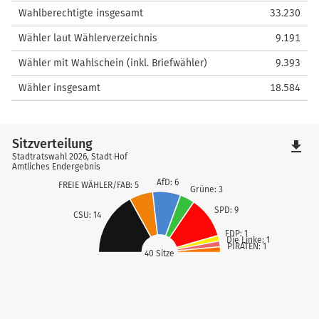
Wahlberechtigte insgesamt
33.230
Wähler laut Wählerverzeichnis
9.191
Wähler mit Wahlschein (inkl. Briefwähler)
9.393
Wähler insgesamt
18.584
Sitzverteilung
file_download
Stadtratswahl 2026, Stadt Hof
Amtliches Endergebnis
AfD: 6
FREIE WÄHLER/FAB: 5
Grüne: 3
SPD: 9
CSU: 14
FDP: 1
Die Linke: 1
PIRATEN: 1
40 Sitze