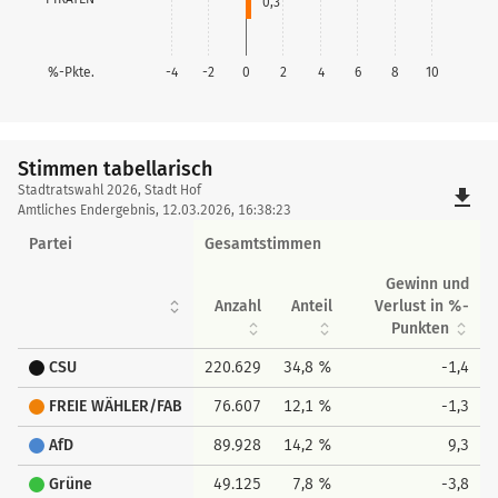
0,3
%-Pkte.
-4
-2
0
2
4
6
8
10
Stimmen tabellarisch
Stimmen
Stadtratswahl 2026, Stadt Hof
file_download
tabellarisch
Amtliches Endergebnis, 12.03.2026, 16:38:23
Partei
Gesamtstimmen
Gewinn und
Anzahl
Anteil
Verlust in %-
Punkten
CSU
220.629
34,8 %
-1,4
FREIE WÄHLER/FAB
76.607
12,1 %
-1,3
AfD
89.928
14,2 %
9,3
Grüne
49.125
7,8 %
-3,8