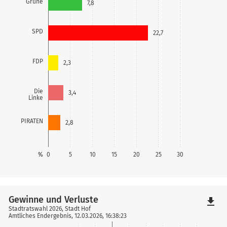
Grüne
7,8
SPD
22,7
FDP
2,3
Die
3,4
Linke
PIRATEN
2,8
%
0
5
10
15
20
25
30
Gewinne und Verluste
file_download
Stadtratswahl 2026, Stadt Hof
Amtliches Endergebnis, 12.03.2026, 16:38:23