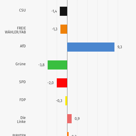
CSU
-1,4
FREIE
-1,3
WÄHLER/FAB
AfD
9,3
Grüne
-3,8
SPD
-2,0
FDP
-0,3
Die
0,9
Linke
PIRATEN