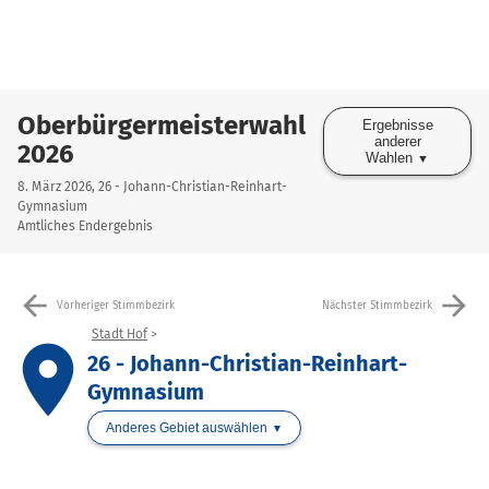
Oberbürgermeisterwahl
Ergebnisse
anderer
2026
Wahlen
8. März 2026, 26 - Johann-Christian-Reinhart-
Gymnasium
Amtliches Endergebnis
arrow_back
arrow_forward
Vorheriger Stimmbezirk
Nächster Stimmbezirk
Stadt Hof
place
26 - Johann-Christian-Reinhart-
Gymnasium
Anderes Gebiet auswählen