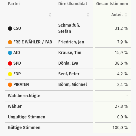
Partei
Direktkandidat
Gesamtstimmen
Anteil
Schmalfuß,
CSU
31,2 %
Stefan
FREIE WÄHLER / FAB
Friedrich, Jan
7,9 %
AfD
Krause, Tim
15,9 %
SPD
Döhla, Eva
38,6 %
FDP
Senf, Peter
4,2 %
PIRATEN
Böhm, Michael
2,1 %
Wahlberechtigte
-
Wähler
27,8 %
Ungültige Stimmen
0,0 %
Gültige Stimmen
100,0 %