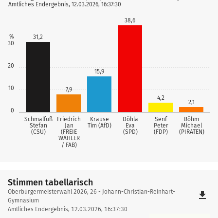
Amtliches Endergebnis, 12.03.2026, 16:37:30
38,6
%
31,2
30
20
15,9
10
7,9
4,2
2,1
0
Schmalfuß
Friedrich
Krause
Döhla
Senf
Böhm
Stefan
Jan
Tim (AfD)
Eva
Peter
Michael
(CSU)
(FREIE
(SPD)
(FDP)
(PIRATEN)
WÄHLER
/ FAB)
Stimmen tabellarisch
Stimmen
Oberbürgermeisterwahl 2026, 26 - Johann-Christian-Reinhart-
file_download
tabellarisch
Gymnasium
Amtliches Endergebnis, 12.03.2026, 16:37:30