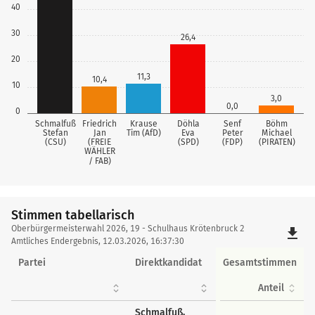
40
30
26,4
20
11,3
10,4
10
3,0
0,0
0
Schmalfuß
Friedrich
Krause
Döhla
Senf
Böhm
Stefan
Jan
Tim (AfD)
Eva
Peter
Michael
(CSU)
(FREIE
(SPD)
(FDP)
(PIRATEN)
WÄHLER
/ FAB)
Stimmen tabellarisch
Stimmen
Oberbürgermeisterwahl 2026, 19 - Schulhaus Krötenbruck 2
file_download
tabellarisch
Amtliches Endergebnis, 12.03.2026, 16:37:30
Partei
Direktkandidat
Gesamtstimmen
Anteil
Schmalfuß,