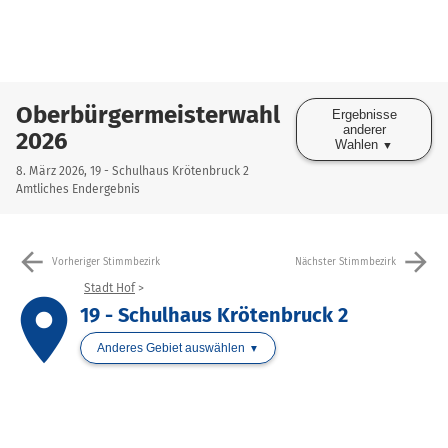
Oberbürgermeisterwahl
Ergebnisse
anderer
2026
Wahlen
8. März 2026, 19 - Schulhaus Krötenbruck 2
Amtliches Endergebnis
arrow_back
arrow_forward
Vorheriger Stimmbezirk
Nächster Stimmbezirk
Stadt Hof
place
19 - Schulhaus Krötenbruck 2
Anderes Gebiet auswählen