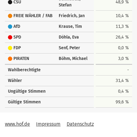
CSU
48,9 %
Stefan
FREIE WÄHLER / FAB
Friedrich, Jan
10,4 %
AfD
Krause, Tim
11,3 %
SPD
Döhla, Eva
26,4 %
FDP
Senf, Peter
0,0 %
PIRATEN
Böhm, Michael
3,0 %
Wahlberechtigte
-
Wähler
31,4 %
Ungültige Stimmen
0,4 %
Gültige Stimmen
99,6 %
www.hof.de
Impressum
Datenschutz