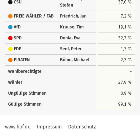
CSU
37,0 %
Stefan
FREIE WÄHLER / FAB
Friedrich, Jan
7,2 %
AfD
Krause, Tim
19,1 %
SPD
Döhla, Eva
32,7 %
FDP
Senf, Peter
1,7 %
PIRATEN
Böhm, Michael
2,3 %
Wahlberechtigte
-
Wähler
27,9 %
Ungültige Stimmen
0,9 %
Gültige Stimmen
99,1 %
www.hof.de
Impressum
Datenschutz