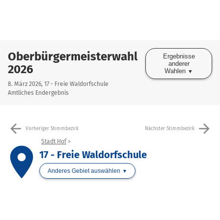
Oberbürgermeisterwahl
Ergebnisse
anderer
2026
Wahlen
8. März 2026, 17 - Freie Waldorfschule
Amtliches Endergebnis
arrow_back
arrow_forward
Vorheriger Stimmbezirk
Nächster Stimmbezirk
Stadt Hof
place
17 - Freie Waldorfschule
Anderes Gebiet auswählen