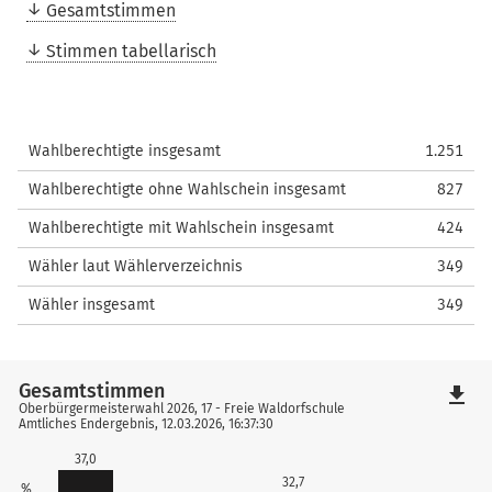
Gesamtstimmen
Stimmen tabellarisch
Wahlberechtigte insgesamt
1.251
Wahlberechtigte ohne Wahlschein insgesamt
827
Wahlberechtigte mit Wahlschein insgesamt
424
Wähler laut Wählerverzeichnis
349
Wähler insgesamt
349
Gesamtstimmen
file_download
Oberbürgermeisterwahl 2026, 17 - Freie Waldorfschule
Amtliches Endergebnis, 12.03.2026, 16:37:30
37,0
32,7
%