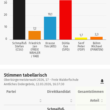
30
19,1
20
10
7,2
2,3
1,7
0
Schmalfuß
Friedrich
Krause
Döhla
Senf
Böhm
Stefan
Jan
Tim (AfD)
Eva
Peter
Michael
(CSU)
(FREIE
(SPD)
(FDP)
(PIRATEN)
WÄHLER
/ FAB)
Stimmen tabellarisch
Stimmen
Oberbürgermeisterwahl 2026, 17 - Freie Waldorfschule
file_download
tabellarisch
Amtliches Endergebnis, 12.03.2026, 16:37:30
Partei
Direktkandidat
Gesamtstimmen
Anteil
Schmalfuß,