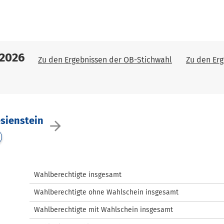
 2026
Zu den Ergebnissen der OB-Stichwahl
Zu den Erg
esienstein
arrow_forward
Wahlberechtigte insgesamt
Wahlberechtigte ohne Wahlschein insgesamt
Wahlberechtigte mit Wahlschein insgesamt