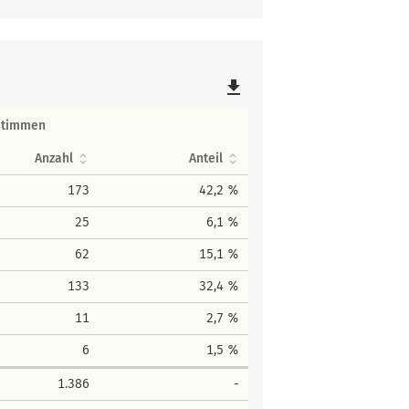
file_download
stimmen
Anzahl
Anteil
173
42,2 %
25
6,1 %
62
15,1 %
133
32,4 %
11
2,7 %
6
1,5 %
1.386
-