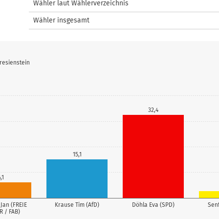
Wähler laut Wählerverzeichnis
Wähler insgesamt
resienstein
32,4
15,1
,1
 Jan (FREIE
Krause Tim (AfD)
Döhla Eva (SPD)
Senf
 / FAB)