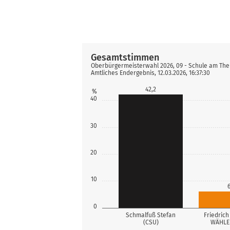
Gesamtstimmen
Oberbürgermeisterwahl 2026, 09 - Schule am The
Amtliches Endergebnis, 12.03.2026, 16:37:30
42,2
%
40
30
20
10
6
0
Schmalfuß Stefan
Friedrich
(CSU)
WÄHLER