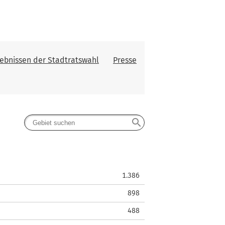
ebnissen der Stadtratswahl
Presse
search
1.386
898
488