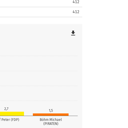
412
412
file_download
2,7
1,5
 Peter (FDP)
Böhm Michael
(PIRATEN)