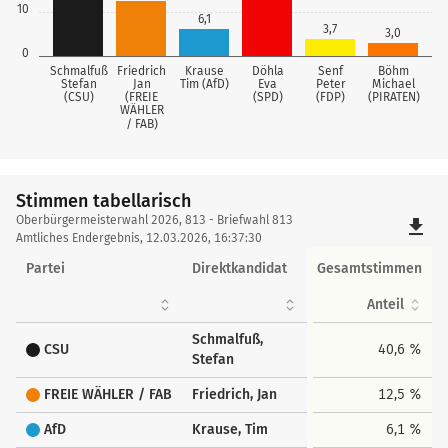
10
6,1
3,7
3,0
0
Schmalfuß
Friedrich
Krause
Döhla
Senf
Böhm
Stefan
Jan
Tim (AfD)
Eva
Peter
Michael
(CSU)
(FREIE
(SPD)
(FDP)
(PIRATEN)
WÄHLER
/ FAB)
Stimmen tabellarisch
Stimmen
Oberbürgermeisterwahl 2026, 813 - Briefwahl 813
file_download
tabellarisch
Amtliches Endergebnis, 12.03.2026, 16:37:30
Partei
Direktkandidat
Gesamtstimmen
Anteil
Schmalfuß,
CSU
40,6 %
Stefan
FREIE WÄHLER / FAB
Friedrich, Jan
12,5 %
AfD
Krause, Tim
6,1 %