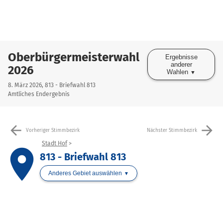
Oberbürgermeisterwahl
Ergebnisse
anderer
2026
Wahlen
8. März 2026, 813 - Briefwahl 813
Amtliches Endergebnis
arrow_back
arrow_forward
Vorheriger Stimmbezirk
Nächster Stimmbezirk
Stadt Hof
place
813 - Briefwahl 813
Anderes Gebiet auswählen