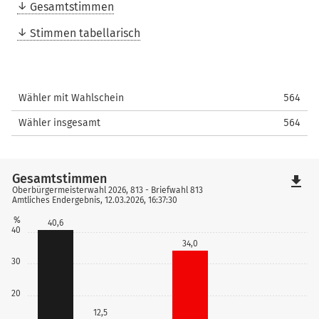
Gesamtstimmen
Stimmen tabellarisch
Wähler mit Wahlschein
564
Wähler insgesamt
564
Gesamtstimmen
file_download
Oberbürgermeisterwahl 2026, 813 - Briefwahl 813
Amtliches Endergebnis, 12.03.2026, 16:37:30
%
40,6
40
34,0
30
20
12,5