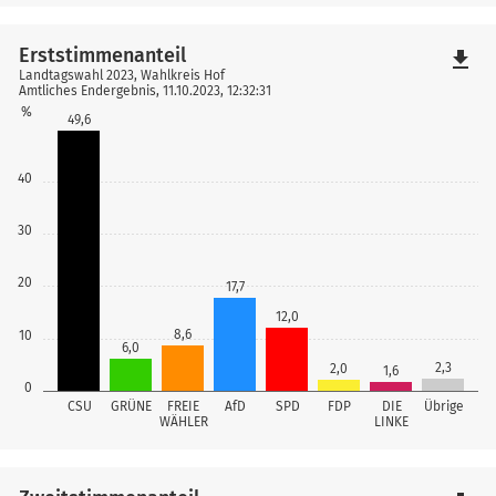
Erststimmenanteil
file_download
Landtagswahl 2023, Wahlkreis Hof
Amtliches Endergebnis, 11.10.2023, 12:32:31
%
49,6
40
30
20
17,7
12,0
8,6
10
6,0
2,3
2,0
1,6
0
CSU
GRÜNE
FREIE
AfD
SPD
FDP
DIE
Übrige
WÄHLER
LINKE