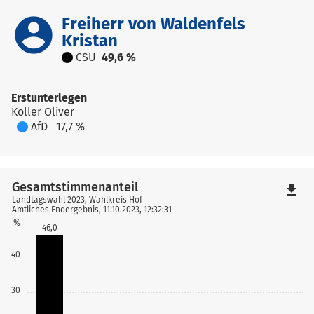
account_circle
Freiherr von Waldenfels
Kristan
CSU
49,6 %
Erstunterlegen
Koller Oliver
AfD
17,7 %
Gesamtstimmenanteil
file_download
Landtagswahl 2023, Wahlkreis Hof
Amtliches Endergebnis, 11.10.2023, 12:32:31
%
46,0
40
30