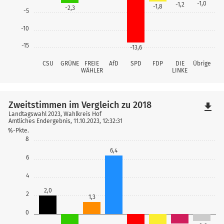
-1,0
-1,2
-1,8
-2,3
-5
-10
-15
-13,6
CSU
GRÜNE
FREIE
AfD
SPD
FDP
DIE
Übrige
WÄHLER
LINKE
Zweitstimmen im Vergleich zu 2018
file_download
Landtagswahl 2023, Wahlkreis Hof
Amtliches Endergebnis, 11.10.2023, 12:32:31
%-Pkte.
8
6,4
6
4
2,0
2
1,3
0