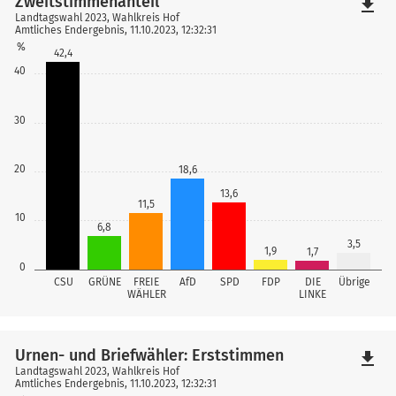
Zweitstimmenanteil
file_download
Landtagswahl 2023, Wahlkreis Hof
Amtliches Endergebnis, 11.10.2023, 12:32:31
%
42,4
40
30
20
18,6
13,6
11,5
10
6,8
3,5
1,9
1,7
0
CSU
GRÜNE
FREIE
AfD
SPD
FDP
DIE
Übrige
WÄHLER
LINKE
Urnen- und Briefwähler: Erststimmen
file_download
Landtagswahl 2023, Wahlkreis Hof
Amtliches Endergebnis, 11.10.2023, 12:32:31