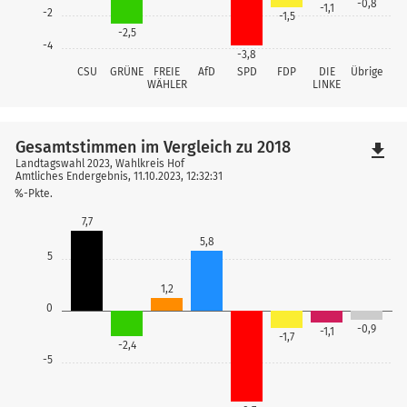
-0,8
-1,1
-2
-1,5
-2,5
-4
-3,8
CSU
GRÜNE
FREIE
AfD
SPD
FDP
DIE
Übrige
WÄHLER
LINKE
Gesamtstimmen im Vergleich zu 2018
file_download
Landtagswahl 2023, Wahlkreis Hof
Amtliches Endergebnis, 11.10.2023, 12:32:31
%-Pkte.
7,7
5,8
5
1,2
0
-0,9
-1,1
-1,7
-2,4
-5