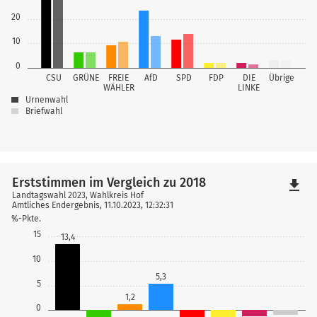
20
10
0
CSU
GRÜNE
FREIE
AfD
SPD
FDP
DIE
Übrige
WÄHLER
LINKE
Urnenwahl
Briefwahl
Erststimmen im Vergleich zu 2018
file_download
Landtagswahl 2023, Wahlkreis Hof
Amtliches Endergebnis, 11.10.2023, 12:32:31
%-Pkte.
15
13,4
10
5,3
5
1,2
0