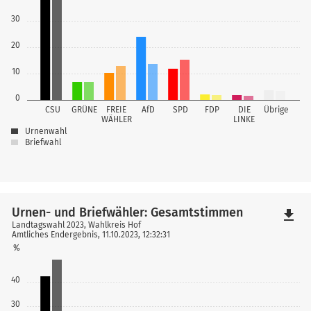
30
20
10
0
CSU
GRÜNE
FREIE
AfD
SPD
FDP
DIE
Übrige
WÄHLER
LINKE
Urnenwahl
Briefwahl
Urnen- und Briefwähler: Gesamtstimmen
file_download
Landtagswahl 2023, Wahlkreis Hof
Amtliches Endergebnis, 11.10.2023, 12:32:31
%
40
30