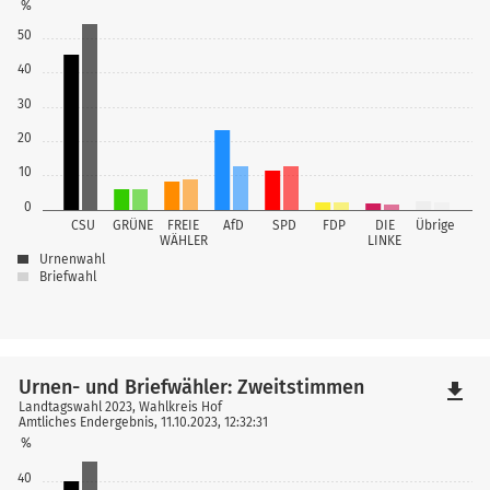
%
50
40
30
20
10
0
CSU
GRÜNE
FREIE
AfD
SPD
FDP
DIE
Übrige
WÄHLER
LINKE
Urnenwahl
Briefwahl
Urnen- und Briefwähler: Zweitstimmen
file_download
Landtagswahl 2023, Wahlkreis Hof
Amtliches Endergebnis, 11.10.2023, 12:32:31
%
40