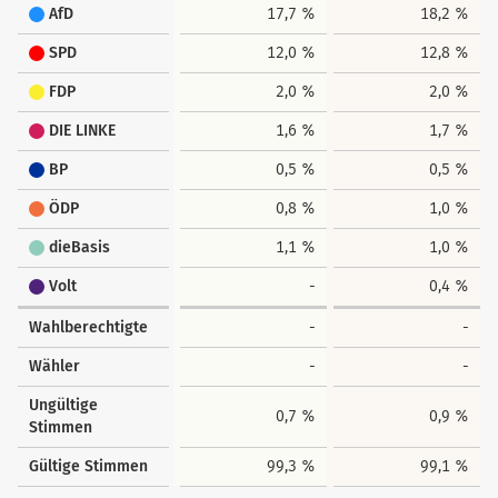
AfD
17,7 %
18,2 %
SPD
12,0 %
12,8 %
FDP
2,0 %
2,0 %
DIE LINKE
1,6 %
1,7 %
BP
0,5 %
0,5 %
ÖDP
0,8 %
1,0 %
dieBasis
1,1 %
1,0 %
Volt
-
0,4 %
Wahlberechtigte
-
-
Wähler
-
-
Ungültige
0,7 %
0,9 %
Stimmen
Gültige Stimmen
99,3 %
99,1 %