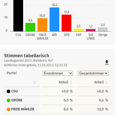
20
18,2
12,8
10,0
10
6,4
2,9
2,0
1,7
0
CSU
GRÜNE
FREIE
AfD
SPD
FDP
DIE
Übrige
WÄHLER
LINKE
Stimmen tabellarisch
Stimmen
Landtagswahl 2023, Wahlkreis Hof
file_download
tabellarisch
Amtliches Endergebnis, 11.10.2023, 12:32:31
Partei
Anteil
Anteil
CSU
49,6 %
46,0 %
GRÜNE
6,0 %
6,4 %
FREIE WÄHLER
8,6 %
10,0 %