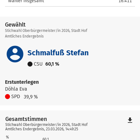
Wähler insgesamt
16.411
Gewählt
Stichwahl Oberbürgermeister/in 2026, Stadt Hof
Amtliches Endergebnis
account_circle
Schmalfuß Stefan
CSU
60,1 %
Erstunterlegen
Döhla Eva
SPD
39,9 %
Gesamtstimmen
file_download
Stichwahl Oberbürgermeister/in 2026, Stadt Hof
Amtliches Endergebnis, 23.03.2026, 14:49:25
%
60,1