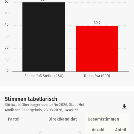
60
50
39,9
40
30
20
10
0
Schmalfuß Stefan (CSU)
Döhla Eva (SPD)
Stimmen tabellarisch
Stimmen
Stichwahl Oberbürgermeister/in 2026, Stadt Hof
file_download
tabellarisch
Amtliches Endergebnis, 23.03.2026, 14:49:25
Partei
Direktkandidat
Gesamtstimmen
Anzahl
Anteil